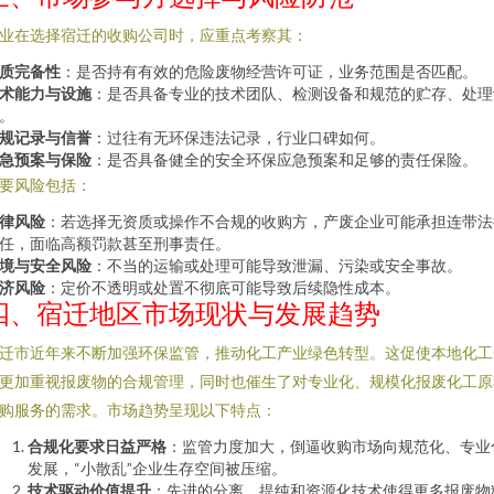
业在选择宿迁的收购公司时，应重点考察其：
质完备性
：是否持有有效的危险废物经营许可证，业务范围是否匹配。
术能力与设施
：是否具备专业的技术团队、检测设备和规范的贮存、处理
。
规记录与信誉
：过往有无环保违法记录，行业口碑如何。
急预案与保险
：是否具备健全的安全环保应急预案和足够的责任保险。
要风险包括：
律风险
：若选择无资质或操作不合规的收购方，产废企业可能承担连带法
任，面临高额罚款甚至刑事责任。
境与安全风险
：不当的运输或处理可能导致泄漏、污染或安全事故。
济风险
：定价不透明或处置不彻底可能导致后续隐性成本。
四、宿迁地区市场现状与发展趋势
迁市近年来不断加强环保监管，推动化工产业绿色转型。这促使本地化工
更加重视报废物的合规管理，同时也催生了对专业化、规模化报废化工原
购服务的需求。市场趋势呈现以下特点：
合规化要求日益严格
：监管力度加大，倒逼收购市场向规范化、专业
发展，“小散乱”企业生存空间被压缩。
技术驱动价值提升
：先进的分离、提纯和资源化技术使得更多报废物