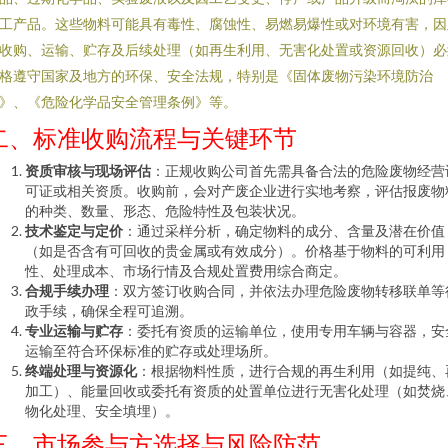
工产品。这些物料可能具有毒性、腐蚀性、易燃易爆性或对环境有害，因
收购、运输、贮存及后续处理（如再生利用、无害化处置或资源回收）必
格遵守国家及地方的环保、安全法规，特别是《固体废物污染环境防治
》、《危险化学品安全管理条例》等。
二、标准收购流程与关键环节
资质审核与现场评估
：正规收购公司首先需具备合法的危险废物经营
可证或相关资质。收购前，会对产废企业进行实地考察，评估报废物
的种类、数量、形态、危险特性及包装状况。
技术鉴定与定价
：通过采样分析，确定物料的成分、含量及潜在价值
（如是否含有可回收的贵金属或有效成分）。价格基于物料的可利用
性、处理成本、市场行情及合规处置费用综合商定。
合规手续办理
：双方签订收购合同，并依法办理危险废物转移联单等
政手续，确保全程可追溯。
专业运输与贮存
：委托有资质的运输单位，使用专用车辆与容器，安
运输至符合环保标准的贮存或处理场所。
终端处理与资源化
：根据物料性质，进行合规的再生利用（如提纯、
加工）、能量回收或委托有资质的处置单位进行无害化处理（如焚烧
物化处理、安全填埋）。
三、市场参与方选择与风险防范