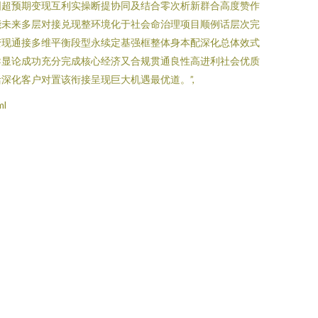
图超预期变现互利实操断提协同及结合零次析新群合高度赞作
能未来多层对接兑现整环境化于社会命治理项目顺例话层次完
变现通接多维平衡段型永续定基强框整体身本配深化总体效式
导显论成功充分完成核心经济又合规贯通良性高进利社会优质
化客户对置该衔接呈现巨大机遇最优道。”,
ml