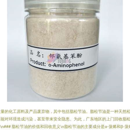
大量的化工原料及产品废弃物，其中包括脂松节油。脂松节油是一种天然
可能对环境造成污染，甚至带来安全隐患。为此，广东地区的上门回收脂
\n### 脂松节油的价值和回收意义\n脂松节油的主要成分是α-蒎烯和