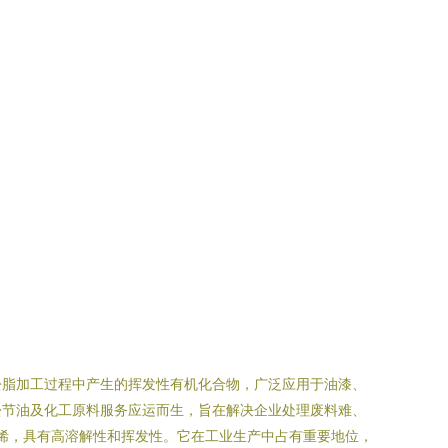
松脂加工过程中产生的挥发性有机化合物，广泛应用于油漆、
松节油及化工原料服务应运而生，旨在解决企业处理废料难、
β-蒎烯，具有高溶解性和挥发性。它在工业生产中占有重要地位，