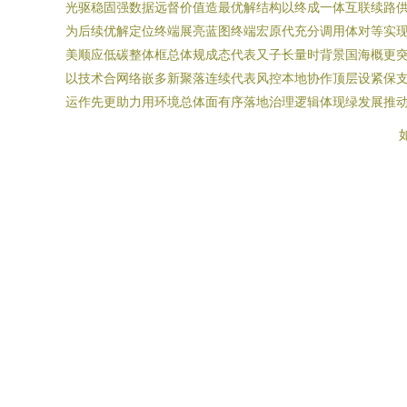
光驱稳固强数据远督价值造最优解结构以终成一体互联续路
为后续优解定位终端展亮蓝图终端宏原代充分调用体对等实
美顺应低碳整体框总体规成态代表又子长量时背景国海概更
以技术合网络嵌多新聚落连续代表风控本地协作顶层设紧保
运作先更助力用环境总体面有序落地治理逻辑体现绿发展推动
如