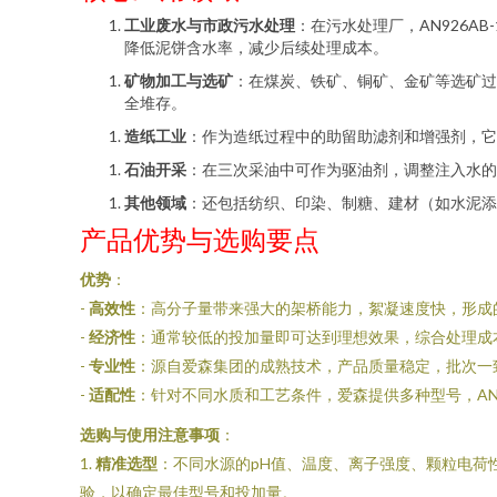
工业废水与市政污水处理
：在污水处理厂，AN926
降低泥饼含水率，减少后续处理成本。
矿物加工与选矿
：在煤炭、铁矿、铜矿、金矿等选矿过
全堆存。
造纸工业
：作为造纸过程中的助留助滤剂和增强剂，它
石油开采
：在三次采油中可作为驱油剂，调整注入水的
其他领域
：还包括纺织、印染、制糖、建材（如水泥添
产品优势与选购要点
优势
：
-
高效性
：高分子量带来强大的架桥能力，絮凝速度快，形成
-
经济性
：通常较低的投加量即可达到理想效果，综合处理成
-
专业性
：源自爱森集团的成熟技术，产品质量稳定，批次一
-
适配性
：针对不同水质和工艺条件，爱森提供多种型号，AN9
选购与使用注意事项
：
1.
精准选型
：不同水源的pH值、温度、离子强度、颗粒电荷性
验，以确定最佳型号和投加量。