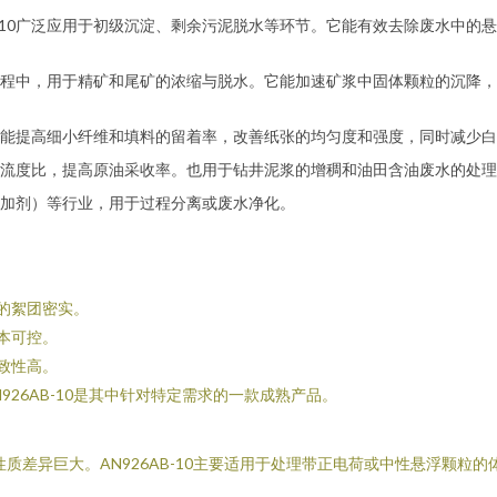
AB-10广泛应用于初级沉淀、剩余污泥脱水等环节。它能有效去除废水中
程中，用于精矿和尾矿的浓缩与脱水。它能加速矿浆中固体颗粒的沉降，
能提高细小纤维和填料的留着率，改善纸张的均匀度和强度，同时减少白
流度比，提高原油采收率。也用于钻井泥浆的增稠和油田含油废水的处理
加剂）等行业，用于过程分离或废水净化。
的絮团密实。
本可控。
致性高。
26AB-10是其中针对特定需求的一款成熟产品。
质差异巨大。AN926AB-10主要适用于处理带正电荷或中性悬浮颗粒