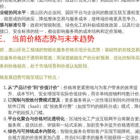
价。
业链协同水平
：惠山区内企业间、园区平台与企业间的数据互联互通程度
，能形成协同效应，降低整体交易与服务成本，使终端价格更具竞争力。
策与标准引导
：政府对智能制造、绿色化工的补贴或税收政策，以及行业
接口、安全标准的统一，都会影响服务商的成本结构和定价策略。
三、 当前价格态势与未来趋势
前，惠山区化工领域的智能化服务价格呈现分化态势：基础性的在线交易
息服务价格趋于透明和普惠；而深度赋能生产的分析预测、优化控制等高
务则价格较高，处于市场培育和价值认知阶段。
格发展趋势可能呈现以下特点：
从“产品计价”到“价值计价”
：价格将更紧密地与为客户带来的效率提
升、成本节约、安全增强等实际价值挂钩，而非单纯按物料吨数计价
订阅制与按效付费模式普及
：更多服务将从一次性项目制转向持续性
软件订阅（SaaS）或“按效果付费”（如按节约的能耗分成）模式，降
客户初始投入门槛。
平台化聚合与价格对比透明化
：区域性化工产业互联网平台将聚合更
服务商，提供比价、评级和一站式采购，加剧竞争并提升价格透明度
绿色与可持续成本内部化
：智能化服务在帮助客户实现节能降耗、减
合规方面的价值将更加凸显，符合ESG要求的服务可能获得一定溢价