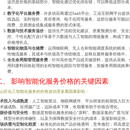
这仍是价格的基础部分。智能化通过优化供应链，可以降低这部分成
本。
数字化平台服务费
：许多供应商通过SaaS平台、工业互联网平台提
线选品、实时报价、库存查询、电子合同等服务。这部分服务可能以
阅费、交易佣金或集成服务费的形式体现。
数据与技术服务溢价
：提供生产流程优化建议、质量预测分析、安全
控、个性化配方设计等基于大数据与人工智能的增值服务，构成了新
价格增长点。
智能化物流与仓储费
：运用物联网、无人仓和智能调度系统的精准、
性物流服务，其成本与价值高于传统物流，反映在最终服务价格中。
全生命周期管理服务费
：针对高价值产品或关键原料，提供从采购、
用到废料回收处理的全程智能化跟踪与管理服务，按服务周期或效果
费。
二、 影响智能化服务价格的关键因素
山区化工智能化服务的价格波动受多重因素影响：
术投入与成熟度
：人工智能算法、物联网硬件、平台研发的前期投入巨大
术越成熟、应用越广泛，边际成本下降，长期看有助于价格合理化。
据价值与安全性
：数据是智能化服务的核心“原料”。数据采集的广度与深
、模型分析的准确性，以及为保障数据安全付出的成本，直接影响定价。
场供需与定制化程度
：标准化的在线产品价格透明，竞争激烈；而高度定
的智能化解决方案（如为特定生产线设计优化方案）则因技术门槛高而享