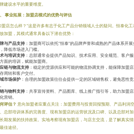
牌建设水平的重要维度。
、 事业拓展：加盟店模式的优势与评估
加盟店怎么样？”这是许多有志于化工产品分销领域人士的疑问。恒泰化工
放加盟，其模式通常具备以下潜在优势：
牌与产品支持
：加盟商可以依托“恒泰”的品牌声誉和成熟的产品体系开展
，降低市场进入门槛。
术与培训支持
：总部通常会提供产品知识、技术应用、安全规范、客户服
方面的培训，赋能加盟商。
应链与物流支持
：稳定的货源供应和可能的物流协调支持，能保障加盟店
存周转和客户交付。
域市场保护
：合理的加盟政策往往会提供一定的区域销售权，避免恶性竞
。
销与物料支持
：共享宣传资料、产品图库、线上推广指引等，助力加盟店
化营销。
何评估？
意向加盟者应重点关注：加盟费用与投资回报预期、产品利润
、总部培训体系的完善度、现有加盟店的运营状况及口碑、以及总部对加
长期发展的扶持政策。实地考察现有加盟店，与店主交流，是了解真实情
最佳途径。