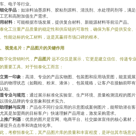
车、电子等行业。
细化学品
：如涂料油墨原料、胶粘剂原料、清洗剂、水处理药剂等，满足
工艺和高附加值生产需求。
用材料
：可能根据市场发展，提供复合材料、新能源材料等前沿产品。
泰化工注重产品质量的稳定性和供应链的可靠性，确保为客户提供安全、
、性能达标的化工材料，这是其赢得市场口碑的根本。
、 视觉名片：产品图片的关键作用
数字化营销时代，
产品图片
远不仅仅是展示，它更是建立信任、传递专
的重要工具。对于恒泰化工而言：
立第一印象
：高清、专业的产品实物图、包装图和应用场景图，能直观展
品的物理状态（如颗粒、粉末、液体）、包装规格，让客户在接触前即有
认知。
显专业与规范
：通过展示标准化实验室、生产环境、质量检测流程的图片
以强化品牌的专业形象和技术实力。
助理解与应用
：产品在不同行业应用的示意图或案例图片，能帮助潜在客
尤其是加盟商的目标客户）快速理解产品用途，激发采购需求。
上推广利器
：优质的图片是官网、电商平台、社交媒体宣传的核心素材，
著提升点击率和询盘转化率。
此，考察恒泰化工，其产品图片库的质量和丰富程度，是评估其市场意识