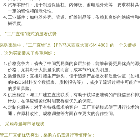
汽车零部件：用于制造保险杠、内饰板、蓄电池外壳等，要求材料具
一定的韧性和耐老化性。
工业部件：如电器外壳、管道、纤维制品等，依赖其良好的绝缘性和
械强度。
、 “工厂直销”模式的显著优势
采购渠道中，“工厂直销”是【PP/马来西亚大藤/SM-488】的一个关键标
，这为买家带来了多重利好：
价格竞争力：省去了中间贸易商的多层加价，能够获得更具优势的源
价格，尤其对于大批量采购而言，成本节约尤为明显。
质量保障：直接对接生产源头，便于追溯产品批次和质量认证（如相
的MSDS材料安全数据表、质检报告等），减少了流通过程中可能产
的质量风险。
供应稳定：与工厂建立直接联系，有助于获得更准确的产能信息和排
计划，在供应链紧张时能获得更优先的保障。
定制化服务：对于有特殊需求的客户，工厂直销模式便于进行技术沟
通，在原料改性、规格调整等方面存在更大的合作空间。
、 采购考量与市场现状
管工厂直销优势突出，采购方仍需进行审慎评估：